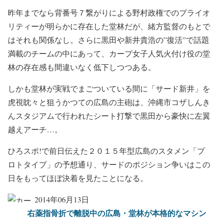
昨年までなら背番号７繋がりによる野村政権でのプライオ
リティーが明らかに存在した堂林だが、緒方監督のもとで
はそれも関係なし。さらに黒田や新井貴浩の”復活”で話題
満載のチームの中にあって、カープ女子人気火付け役の堂
林の存在感も間違いなく低下しつつある。
しかも堂林が実戦でまごついている間に「サード新井」を
虎視眈々と狙うかつての広島の主砲は、沖縄市コザしんき
んスタジアムで行われたシート打撃で黒田から豪快に左翼
越えアーチ…。
ひろスポ!で前日伝えた２０１５年型広島のスタメン「プ
ロトタイプ」の予想通り、サードのポジション争いはこの
日をもってほぼ決着を見たことになる。
2014年06月13日
右薬指骨折で離脱中の広島・堂林が本格的なマシン