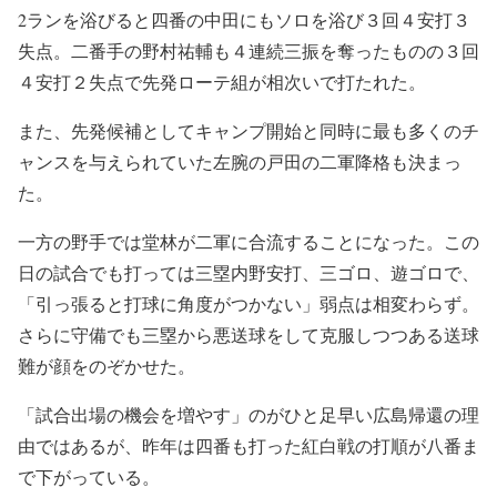
2ランを浴びると四番の中田にもソロを浴び３回４安打３
失点。二番手の野村祐輔も４連続三振を奪ったものの３回
４安打２失点で先発ローテ組が相次いで打たれた。
また、先発候補としてキャンプ開始と同時に最も多くのチ
ャンスを与えられていた左腕の戸田の二軍降格も決まっ
た。
一方の野手では堂林が二軍に合流することになった。この
日の試合でも打っては三塁内野安打、三ゴロ、遊ゴロで、
「引っ張ると打球に角度がつかない」弱点は相変わらず。
さらに守備でも三塁から悪送球をして克服しつつある送球
難が顔をのぞかせた。
「試合出場の機会を増やす」のがひと足早い広島帰還の理
由ではあるが、昨年は四番も打った紅白戦の打順が八番ま
で下がっている。