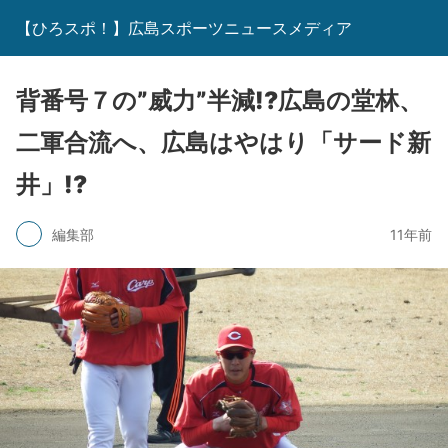
【ひろスポ！】広島スポーツニュースメディア
背番号７の”威力”半減!?広島の堂林、
二軍合流へ、広島はやはり「サード新
井」!?
編集部
11年前