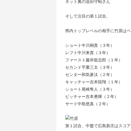
ネット裏の迫田守昭さん
そして注目の第１試合。
県内トップレベルの相手に竹原はベ
ショート中川桐貴（３年）
レフト中川来貴（３年）
ファースト藤井龍志郎（１年）
セカンド平重三太（３年）
センター和気蒼汰（２年）
キャッチャー吉本陸翔（１年）
ショート尾崎隼人（３年）
ピッチャー吉本勇輝（２年）
サード中島悠真（２年）
第１試合、中盤で広島新庄はスコア