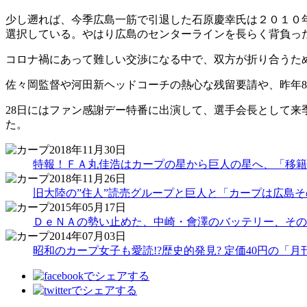
少し遡れば、今季広島一筋で引退した石原慶幸氏は２０１０年
選択している。やはり広島のセンターラインを長らく背負っ
コロナ禍にあって難しい交渉になる中で、双方が折り合うた
佐々岡監督や河田新ヘッドコーチの熱心な残留要請や、昨年8
28日にはファン感謝デー特番に出演して、選手会長として
た。
2018年11月30日
特報！ＦＡ丸佳浩はカープの星から巨人の星へ、「移籍
2018年11月26日
旧大陸の”住人”読売グループと巨人と「カープは広島
2015年05月17日
ＤｅＮＡの勢い止めた、中崎・會澤のバッテリー、その
2014年07月03日
昭和のカープ女子も愛読!?歴史的発見? 定価40円の「