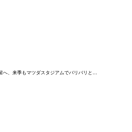
残留へ、来季もマツダスタジアムでバリバリと…