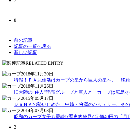
7
8
前の記事
記事の一覧へ戻る
新しい記事
2018年11月30日
特報！ＦＡ丸佳浩はカープの星から巨人の星へ、「移籍
2018年11月26日
旧大陸の”住人”読売グループと巨人と「カープは広島
2015年05月17日
ＤｅＮＡの勢い止めた、中崎・會澤のバッテリー、その
2014年07月03日
昭和のカープ女子も愛読!?歴史的発見? 定価40円の「
2