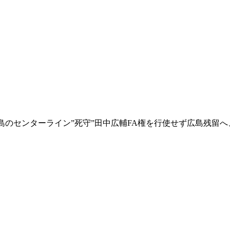
広島のセンターライン”死守”田中広輔FA権を行使せず広島残留