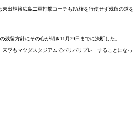
は東出輝裕広島二軍打撃コーチもFA権を行使せず残留の道を
残留方針にその心が傾き11月29日までに決断した。
、来季もマツダスタジアムでバリバリプレーすることになっ