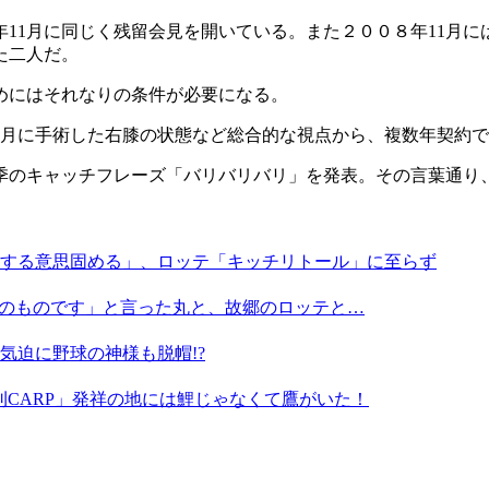
11月に同じく残留会見を開いている。また２００８年11月に
た二人だ。
めにはそれなりの条件が必要になる。
月に手術した右膝の状態など総合的な視点から、複数年契約での
来季のキャッチフレーズ「バリバリバリ」を発表。その言葉通り
する意思固める」、ロッテ「キッチリトール」に至らず
そのものです」と言った丸と、故郷のロッテと…
気迫に野球の神様も脱帽!?
月刊CARP」発祥の地には鯉じゃなくて鷹がいた！