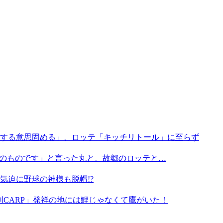
する意思固める」、ロッテ「キッチリトール」に至らず
そのものです」と言った丸と、故郷のロッテと…
気迫に野球の神様も脱帽!?
月刊CARP」発祥の地には鯉じゃなくて鷹がいた！