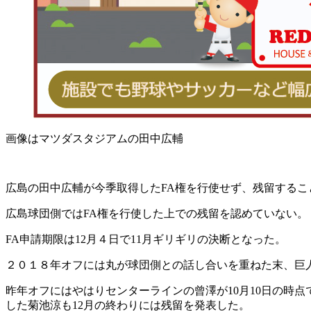
画像はマツダスタジアムの田中広輔
広島の田中広輔が今季取得したFA権を行使せず、残留するこ
広島球団側ではFA権を行使した上での残留を認めていない。
FA申請期限は12月４日で11月ギリギリの決断となった。
２０１８年オフには丸が球団側との話し合いを重ねた末、巨人
昨年オフにはやはりセンターラインの曾澤が10月10日の時
した菊池涼も12月の終わりには残留を発表した。