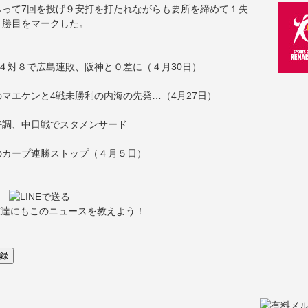
って7回を投げ９安打を打たれながらも要所を締めて１失
８勝目をマークした。
４対８で広島連敗、阪神と０差に（４月30日）
マエケンと4戦未勝利の内海の先発…（4月27日）
好調、中日戦でスタメンサード
のカープ連勝ストップ（４月５日）
友達にもこのニュースを教えよう！