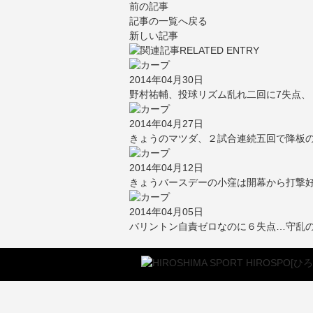
前の記事
記事の一覧へ戻る
新しい記事
2014年04月30日
野村祐輔、投球リズム乱れ二回に7失点、
2014年04月27日
きょうのマツダ、２試合連続五回で降板の
2014年04月12日
きょうバースデーの小窪は開幕から打撃
2014年04月05日
バリントン自責ゼロなのに６失点…守乱