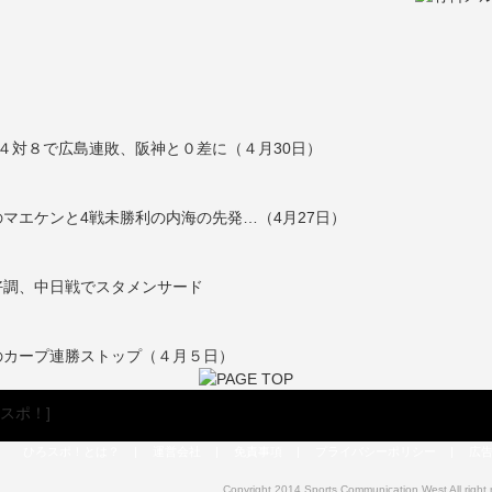
４対８で広島連敗、阪神と０差に（４月30日）
マエケンと4戦未勝利の内海の先発…（4月27日）
好調、中日戦でスタメンサード
のカープ連勝ストップ（４月５日）
ひろスポ！とは？
|
運営会社
|
免責事項
|
プライバシーポリシー
|
広
Copyright 2014 Sports Communication West