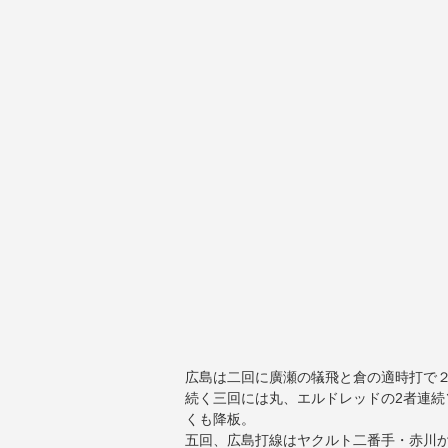
広島は二回に廣瀬の犠飛と倉の適時打で
続く三回には丸、エルドレッドの2者連
くも降板。
五回、広島打線はヤクルト二番手・赤川か