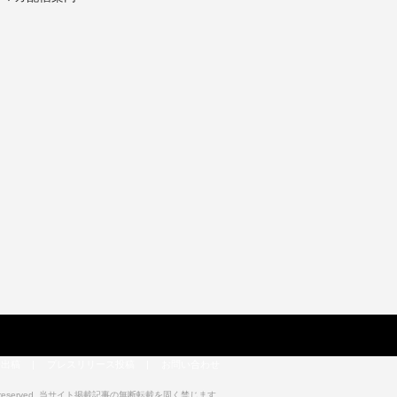
告出稿
|
プレスリリース投稿
|
お問い合わせ
 All right reserved. 当サイト掲載記事の無断転載を固く禁じます。