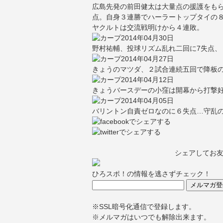
広島先発の前田健太は大量点の援護をもら
点。自身３連勝でハーラートップタイの
ヤクルトは交流戦明けから４連敗。
2014年04月30日
野村祐輔、投球リズム乱れ二回に7失点、
2014年04月27日
きょうのマツダ、２試合連続五回で降板の
2014年04月12日
きょうバースデーの小窪は開幕から打撃
2014年04月05日
バリントン自責ゼロなのに６失点…守乱
シェアしてお
ひろスポ！の情報を逃さずチェック！
※SSL暗号化通信で登録します。
※メルマガはいつでも解除出来ます。