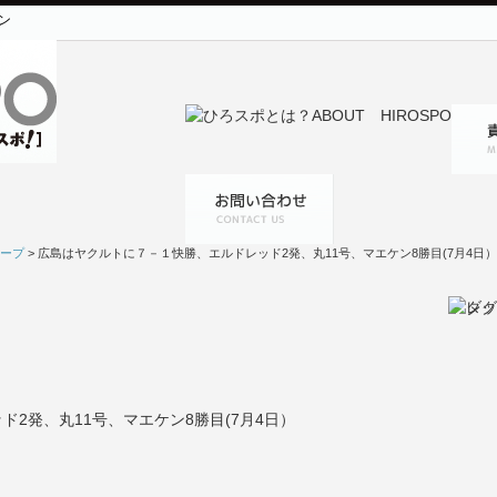
ン
ープ
> 広島はヤクルトに７－１快勝、エルドレッド2発、丸11号、マエケン8勝目(7月4日）
2発、丸11号、マエケン8勝目(7月4日）