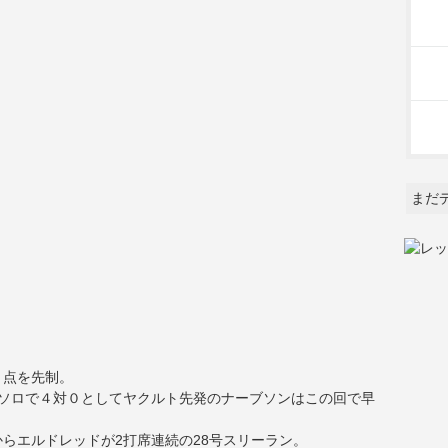
まだ
２点を先制。
続ソロで４対０としてヤクルト先発のナーブソンはこの回で早
らエルドレッドが2打席連続の28号スリーラン。