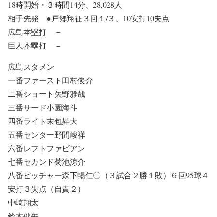
18時開始・３時間14分、28,028人
相手先発 ●戸郷翔征３回１/３、10安打10失点
広島本塁打 －
巨人本塁打 －
広島スタメン
一番ファースト田村俊介
二番ショート矢野雅哉
三番サード小園海斗
四番ライト末包昇大
五番センター野間峻祥
六番レフトファビアン
七番セカンド菊池涼介
八番ピッチャー森下暢仁〇（３試合２勝１敗）６回95球４
安打３失点（自責２）
中崎翔太
鈴木健矢