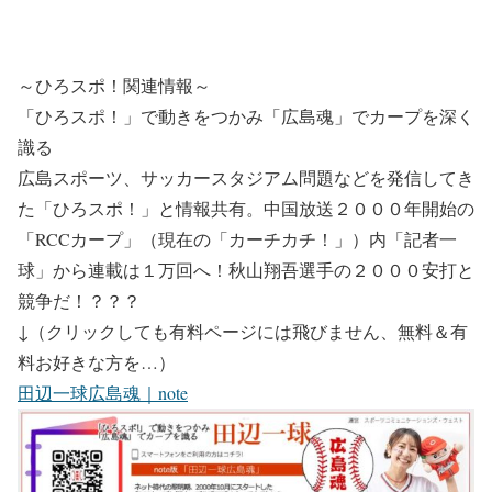
～ひろスポ！関連情報～
「ひろスポ！」で動きをつかみ「広島魂」でカープを深く
識る
広島スポーツ、サッカースタジアム問題などを発信してき
た「ひろスポ！」と情報共有。中国放送２０００年開始の
「RCCカープ」（現在の「カーチカチ！」）内「記者一
球」から連載は１万回へ！秋山翔吾選手の２０００安打と
競争だ！？？？
↓（クリックしても有料ページには飛びません、無料＆有
料お好きな方を…）
田辺一球広島魂｜note