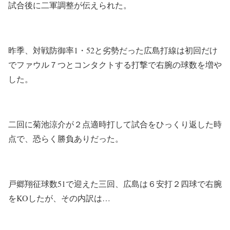
試合後に二軍調整が伝えられた。
昨季、対戦防御率1・52と劣勢だった広島打線は初回だけ
でファウル７つとコンタクトする打撃で右腕の球数を増や
した。
二回に菊池涼介が２点適時打して試合をひっくり返した時
点で、恐らく勝負ありだった。
戸郷翔征球数51で迎えた三回、広島は６安打２四球で右腕
をKOしたが、その内訳は…