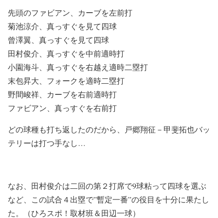
先頭のファビアン、カーブを左前打
菊池涼介、真っすぐを見て四球
曾澤翼、真っすぐを見て四球
田村俊介、真っすぐを中前適時打
小園海斗、真っすぐを右越え適時二塁打
末包昇大、フォークを適時二塁打
野間峻祥、カーブを右前適時打
ファビアン、真っすぐを右前打
どの球種も打ち返したのだから、戸郷翔征－甲斐拓也バッ
テリーは打つ手なし…
なお、田村俊介は二回の第２打席で9球粘って四球を選ぶ
など、この試合４出塁で”暫定一番”の役目を十分に果たし
た。（ひろスポ！取材班＆田辺一球）