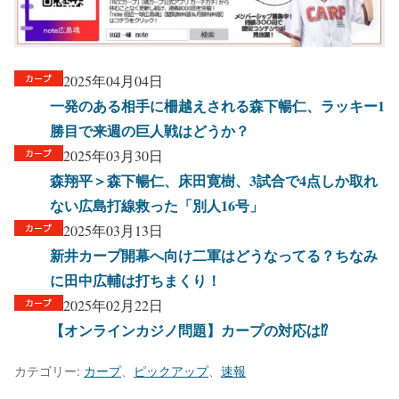
2025年04月04日
一発のある相手に柵越えされる森下暢仁、ラッキー1
勝目で来週の巨人戦はどうか？
2025年03月30日
森翔平＞森下暢仁、床田寛樹、3試合で4点しか取れ
ない広島打線救った「別人16号」
2025年03月13日
新井カープ開幕へ向け二軍はどうなってる？ちなみ
に田中広輔は打ちまくり！
2025年02月22日
【オンラインカジノ問題】カープの対応は⁉︎
カテゴリー:
カープ
、
ピックアップ
、
速報