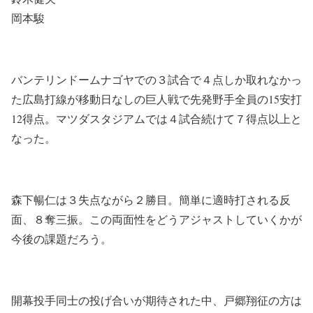
岡本駿
バンテリンドームナゴヤでの３試合で４点しか取れなかっ
た広島打線が移動日なしの巨人戦で先発野手全員の15安打
12得点。マツダスタジアムでは４試合続けて７得点以上と
なった。
森下暢仁は３失点ながら２勝目。簡単に適時打される反
面、８奪三振。この両面性をどうアジャストしていくかが
今後の課題だろう。
開幕投手同士の投げ合いが期待された中、戸郷翔征の方は