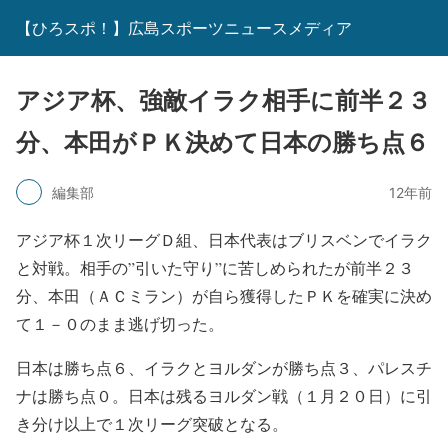
【ひろスポ！】広島スポーツニュースメディア
アジア杯、強敵イラク相手に前半２３
分、本田がＰＫ決めて日本の勝ち点６
編集部
12年前
アジア杯１次リーグＤ組、日本代表はブリスベンでイラク
と対戦。相手の”引いた守り”に苦しめられたが前半２３
分、本田（ＡＣミラン）が自ら獲得したＰＫを確実に決め
て１－０のまま逃げ切った。
日本は勝ち点６、イラクとヨルダンが勝ち点３、パレスチ
ナは勝ち点０。日本は残るヨルダン戦（１月２０日）に引
き分け以上で１次リーグ突破となる。