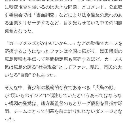
に転嫁拒否を強いるのは大きな問題」とコメント。公正取
引委員会では「書面調査」などにより法令違反の恐れのあ
る企業をリサーチするなど、目を光らせている中での問題
発覚となった。
「カープグッズがかわいいから…」などの動機でカープを
応援するようになったファンは全国に広がり、黒田博樹の
広島復帰も手伝って年間指定席も完売するほど。カープ人
気は広島の誇る”社会現象”としてファン、県民、市民の大
いなる”自慢”でもあった。
そんな中、青少年の模範的存在であるべき「広島の顔」
が”弱いものイジメ”に傾注していたというあってはならな
い構図の発覚は、緒方新監督のもとリーグ優勝を目指す球
団、チームにとって開幕を前に計り知れないダメージとな
った。