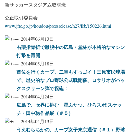
新サッカースタジアム取材班
公正取引委員会
www.jftc.go.jp/houdou/pressrelease/h27/feb/150226.html
2014年06月13日
右薬指骨折で離脱中の広島・堂林が本格的なマシン
打撃を再開
2014年05月18日
首位を行くカープ、二軍もすっゴイ！三原市民球場
で、歴史的なプロ野球公式戦開催、ロサリオがバッ
クスクリーン弾で祝砲！
2014年04月24日
広島で、セ界に挑む 星ふたつ、ひろスポ!スケッ
チ・田中聡作品展（＃５）
2014年04月13日
うえむらちかの、カープ女子東京通信（＃１）野球