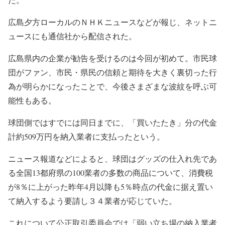
広島夕方ローカルのＮＨＫニュースなどが報じ、ネットニ
ュースにも通信社から配信された。
広島県内の企業が勧告を受けるのは今回が初めて。市民球
団がファン、市民・県民の信頼と期待を大きく裏切った行
為が明らかになったことで、今後さまざまな波紋を呼ぶ可
能性もある。
球団側ではすでには同日までに、「買いたたき」分の代金
計約509万円を納入業者に支払ったという。
ニュース報道などによると、球団はグッズの仕入れ先であ
る全国13都府県の100業者の多数の商品について、消費税
が8％に上がった昨年4月以降も5％時点の代金に据え置い
て納入するよう要請し３４業者が応じていた。
これについて公正取引委員会では「弱い立ち場の納入業者