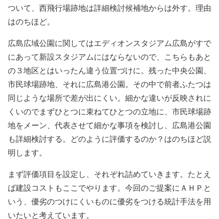
ついて、西飛行場跡地は詳細検討候補地からは外す。理由
はのちほど。
広島広域公園に関してはエディオンスタジアム広島がすで
にあって新設スタジアムにはならないので、こちらもあと
の３地区とはいったん違う位置づけに。残った中央公園、
市民球場跡地、それに広島港公園。その中で前者ふたつは
同じような場所で差が出にくい。細かな違いが反映されに
くいのでまずひとつに束ねてひとつの立地に、市民球場跡
地をメーン、代表させて細かな事項を検討し、広島港公園
も詳細検討する。どのように評価するのか？はのちほど説
明します。
まず評価項目を設定し、それぞれ詰めていきます。たとえ
ば建設コストもここでやります。今回のご提案にＡＨＰと
いう、優劣のつけにくいものに優劣をつける統計手法を用
いたいと考えています。