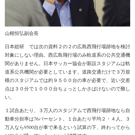
山根恒弘副会長
日本総研 では次の資料２の２の広島西飛行場跡地を検討
対象にしない理由。西広島飛行場のみ軌道系の公共交通機
関がありません。日本サッカー協会が新設スタジアムは軌
道系公共機関が必要としています。道路交通だけで３万規
模のスタジアムでは約９５００台の車が必要で、近い交差
点は３０分で１０００台ちょっとしかさばけないので難し
い。
１試合あたり、３万人のスタジアムで西飛行場跡地なら自
動車分担率は76パーセント。１台あたり平均２・４人。３
万人なら9500台が車で来るという試算の下、終わってから