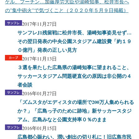
ケル、プーチン…加藤厚労大臣や湯崎知事、松井市長へ
の”集中砲火”で気づくこと（２０２０年５月９日掲載）
2017年11月27日
サンフレJ1残留戦に松井市長、湯崎知事姿見せず…
その翌日発表の中央公園スタジアム建設費「約１９
０億円」発表の正しい見方
2017年11月13日
３選を果たした広島県の湯崎知事に望まれること、
サッカースタジアム問題硬直化の原因は非公開の４
者会談
2016年01月27日
「ズムスタがエディスタの場所で200万人集められる
か？」「広島っ子のために跡地」新サッカースタジ
アム、広島みなと公園支持率０％のまま
2016年01月15日
広島都心賑わい、潤い創出の切り札に！旧広島市民