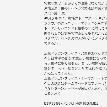
で競り負け、前節からの連勝はならなか
東地区最下位のレバンガ北海道は11勝2
ズは６勝35敗。
40分フルタイム出場のトーマス・ケネデ
ファウルのグレゴリー・エチェニケも21
トータルリバウンドも相手の33に対して3
悔まれるのは前半で29点しか取れなかった
りタフだ。ベンチの12人がいかにメンタル
できるか…
広島ドラゴンフライズ・尺野将太ヘッド
今日は前半の部分で重たい展開になって
ら、後半に取り戻せた。苦しい展開が続
部分で、もう一度自分たちで流れを取り
がんばってくれた。
広島ドラゴンフライズ・トーマス・ケネ
今日の試合はチームでハードにプレーし
体ないターンオーバーが敗因だと思う。
なると思う。
B1第26節レバンガ北海道 戦GAME1