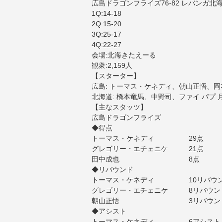
広島ドラゴンフライズ76-82 レバンガ北
1Q:14-18
2Q:15-20
3Q:25-17
4Q:22-27
会場:北海きたえーる
観衆:2,159人
【スターター】
広島: トーマス・ケネディ、朝山正悟、
北海道: 橋本竜馬、中野司、ファイ パプ
【主なスタッツ】
広島ドラゴンフライズ
◆得点
トーマス・ケネディ 29点
グレゴリー・エチェニケ 21点
田中成也 8点
◆リバウンド
トーマス・ケネディ 10リバウ
グレゴリー・エチェニケ 8リバウン
朝山正悟 3リバウン
◆アシスト
トーマス・ケネディ 6アシスト