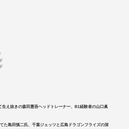
ド
ド
ド
て生え抜きの森田憲吾ヘッドトレーナー、B1経験者の山口眞
育てた島田慎二氏、千葉ジェッツと広島ドラゴンフライズの深