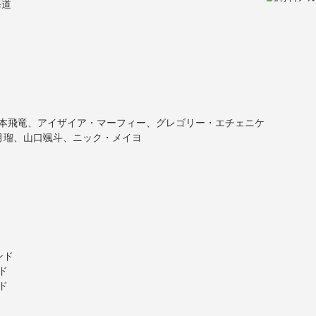
海道
岡本飛竜、アイザイア・マーフィー、グレゴリー・エチェニケ
 月瑠、山口颯斗、ニック・メイヨ
ンド
ド
ド