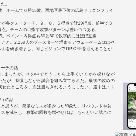
った。
9敗、ホームで６勝15敗。西地区最下位の広島ドラゴンフライ
ィが各クォーター７、９、８、５得点で計29得点。前半で３
得点。チームの目指す攻撃パターンは整いつつある。
5。ペイント内得点も30と30で数字的にはほぼ互角…
こと。2,159人のブースターで埋まるアウェーゲームははや
面を研ぎ澄まし、同じビジョンでTIP OFFを迎えることが
コーチの話
しまったが、その中でどうしたら上手くいくかを探りなが
いたが、我慢しながら試合を組み立てられた。最後の攻めの
戻せたところを、次は勝ちきれるようにしたい。選手はよく
ディの話
たと思うが、簡単なミスが多かった印象だ。リバウンドや勿
ミスを減らし、攻撃の回数を増やせれば、もっといい試合に