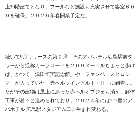
上30階建てとなり、プールなど施設も充実させて客室６０
０を確保。２０２６年春開業予定だ。
続いて9月リリースの第２弾。そのアパホテル広島駅前タ
ワーから通称カープロードを２００メートルちょっと歩け
ば、かつて「津田恒実記念館」や「ファンベースヒロシ
マ」が入っていた「赤ヘルツインビルⅠ・Ⅱ」に到着…。
だがその建物は屋上にあった赤ヘルオブジェも消え、解体
工事が着々と進められており、２０２４年には242室のア
パホテル 広島駅スタジアム口に生まれ変わる。