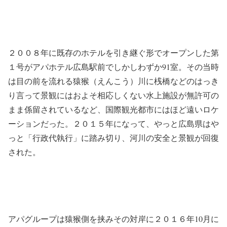
２００８年に既存のホテルを引き継ぐ形でオープンした第
１号がアパホテル広島駅前でしかしわずか91室。その当時
は目の前を流れる猿猴（えんこう）川に桟橋などのはっき
り言って景観にはおよそ相応しくない水上施設が無許可の
まま係留されているなど、国際観光都市にはほど遠いロケ
ーションだった。２０１５年になって、やっと広島県はや
っと「行政代執行」に踏み切り、河川の安全と景観が回復
された。
アパグループは猿猴側を挟みその対岸に２０１６年10月に