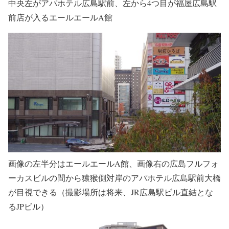
中央左がアパホテル広島駅前、左から4つ目が福屋広島駅
前店が入るエールエールA館
画像の左半分はエールエールA館、画像右の広島フルフォ
ーカスビルの間から猿猴側対岸のアパホテル広島駅前大橋
が目視できる（撮影場所は将来、JR広島駅ビル直結とな
るJPビル）