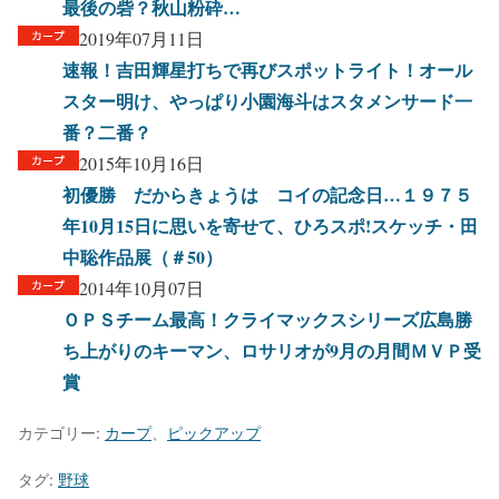
最後の砦？秋山粉砕…
2019年07月11日
速報！吉田輝星打ちで再びスポットライト！オール
スター明け、やっぱり小園海斗はスタメンサード一
番？二番？
2015年10月16日
初優勝 だからきょうは コイの記念日…１９７５
年10月15日に思いを寄せて、ひろスポ!スケッチ・田
中聡作品展（＃50）
2014年10月07日
ＯＰＳチーム最高！クライマックスシリーズ広島勝
ち上がりのキーマン、ロサリオが9月の月間ＭＶＰ受
賞
カテゴリー:
カープ
、
ピックアップ
タグ:
野球