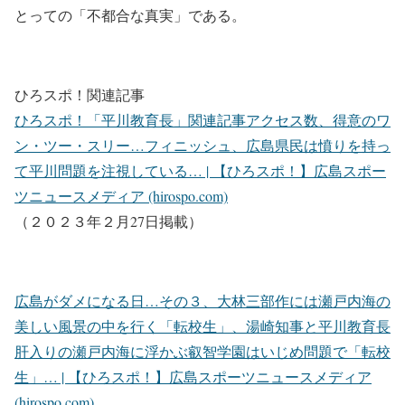
とっての「不都合な真実」である。
ひろスポ！関連記事
ひろスポ！「平川教育長」関連記事アクセス数、得意のワ
ン・ツー・スリー…フィニッシュ、広島県民は憤りを持っ
て平川問題を注視している… | 【ひろスポ！】広島スポー
ツニュースメディア (hirospo.com)
（２０２３年２月27日掲載）
広島がダメになる日…その３、大林三部作には瀬戸内海の
美しい風景の中を行く「転校生」、湯崎知事と平川教育長
肝入りの瀬戸内海に浮かぶ叡智学園はいじめ問題で「転校
生」… | 【ひろスポ！】広島スポーツニュースメディア
(hirospo.com)