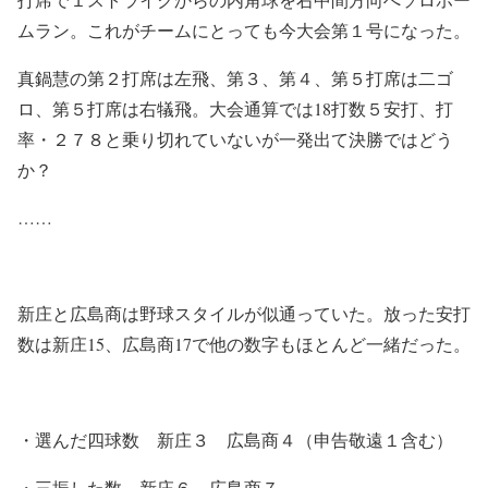
ムラン。これがチームにとっても今大会第１号になった。
真鍋慧の第２打席は左飛、第３、第４、第５打席は二ゴ
ロ、第５打席は右犠飛。大会通算では18打数５安打、打
率・２７８と乗り切れていないが一発出て決勝ではどう
か？
……
新庄と広島商は野球スタイルが似通っていた。放った安打
数は新庄15、広島商17で他の数字もほとんど一緒だった。
・選んだ四球数 新庄３ 広島商４（申告敬遠１含む）
・三振した数 新庄６ 広島商７