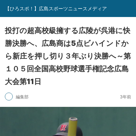
【ひろスポ！】広島スポーツニュースメディア
投打の超高校級擁する広陵が呉港に快
勝決勝へ、広島商は5点ビハインドか
ら新庄を押し切り３年ぶり決勝へ～第
１０５回全国高校野球選手権記念広島
大会第11日
編集部
3年前