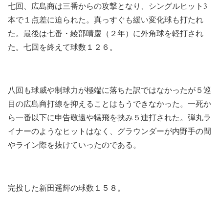
七回、広島商は三番からの攻撃となり、シングルヒット3
本で１点差に迫られた。真っすぐも緩い変化球も打たれ
た。最後は七番・綾部晴慶（２年）に外角球を軽打され
た。七回を終えて球数１２６。
八回も球威や制球力が極端に落ちた訳ではなかったが５巡
目の広島商打線を抑えることはもうできなかった。一死か
ら一番以下に申告敬遠や犠飛を挟み５連打された。弾丸ラ
イナーのようなヒットはなく、グラウンダーが内野手の間
やライン際を抜けていったのである。
完投した新田遥輝の球数１５８。