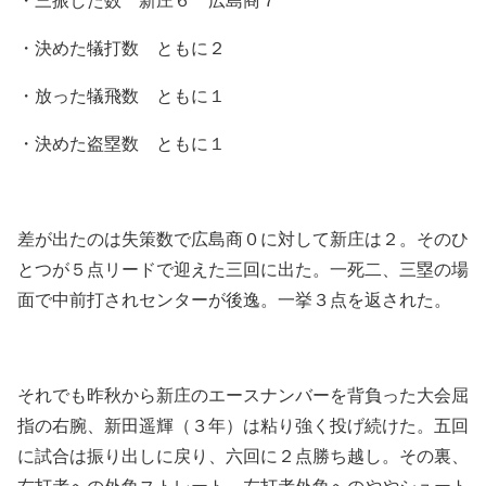
・決めた犠打数 ともに２
・放った犠飛数 ともに１
・決めた盗塁数 ともに１
差が出たのは失策数で広島商０に対して新庄は２。そのひ
とつが５点リードで迎えた三回に出た。一死二、三塁の場
面で中前打されセンターが後逸。一挙３点を返された。
それでも昨秋から新庄のエースナンバーを背負った大会屈
指の右腕、新田遥輝（３年）は粘り強く投げ続けた。五回
に試合は振り出しに戻り、六回に２点勝ち越し。その裏、
右打者への外角ストレート、左打者外角へのややシュート