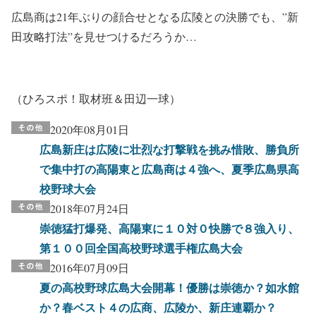
広島商は21年ぶりの顔合せとなる広陵との決勝でも、”新
田攻略打法”を見せつけるだろうか…
（ひろスポ！取材班＆田辺一球）
2020年08月01日
広島新庄は広陵に壮烈な打撃戦を挑み惜敗、勝負所
で集中打の高陽東と広島商は４強へ、夏季広島県高
校野球大会
2018年07月24日
崇徳猛打爆発、高陽東に１０対０快勝で８強入り、
第１００回全国高校野球選手権広島大会
2016年07月09日
夏の高校野球広島大会開幕！優勝は崇徳か？如水館
か？春ベスト４の広商、広陵か、新庄連覇か？