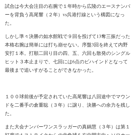
試合は今大会注目の右腕で１年時から広陵のエースナンバ
ーを背負う高尾響（２年）vs呉港打線という構図になっ
た。
しかし準々決勝の如水館戦で９回を投げて13奪三振だった
本格右腕は簡単には打ち崩せない。序盤3回を終えて内野
安打１本。打順二回り目の四、五、六回も散発のシングル
ヒット３本止まりで、七回には6点のビハインドとなって
最後まで追いすがることができなかった。
１００球前後が予定されていた高尾響は八回途中でマウン
ドを二番手の倉重聡（３年）に譲り、決勝への余力を残し
た。
また大会ナンバーワンスラッガーの真鍋慧（３年）は第１
打席で１ストライクからの内角球を右中間方向へソロホー