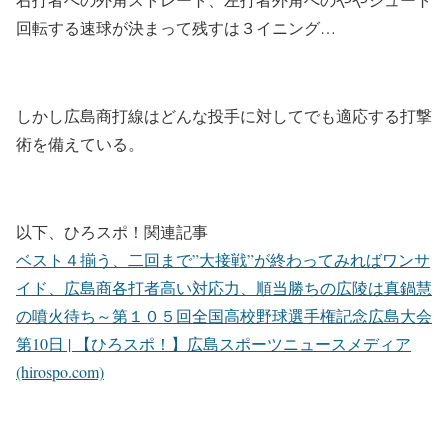
回転する速球が決まって残すは３イニング…
しかし広島商打線はどんな投手に対してでも適応する打撃
術を備えている。
以下、ひろスポ！関連記事
ベスト４揃う、二回まで”大接戦”が終わってみればワンサ
イド、広島商各打者高い対応力、順当勝ちの広陵は真鍋慧
の噴火待ち～第１０５回全国高校野球選手権記念広島大会
第10日 | 【ひろスポ！】広島スポーツニュースメディア
(hirospo.com)