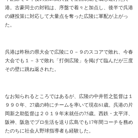
港。古豪同士の対戦は、序盤で着々と加点し、後半で呉港
の継投策に対応して大量点を奪った広陵に軍配が上がっ
た。
呉港は昨秋の県大会で広陵に０－９のスコアで敗れ、今春
大会でも１－３で敗れ「打倒広陵」を掲げて臨んだが三度
その壁に跳ね返された。
なお知られるところではあるが、広陵の中井哲之監督は１
９９０年、27歳の時にチームを率いて現在61歳。呉港の片
岡新之助監督は２０１９年末就任の75歳。西鉄・太平洋、
阪神、阪急でプロ生活を送り広島でも17年間コーチを務め
たのちに社会人野球指導者も経験した。