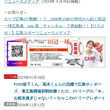
ツニュースメディア
（2024年３月20日掲載）
～お知らせ～
カープ記事の”剛腕”！？…2000年のRCC時代から続く田辺
一球広島魂、note 新「チャンネル」で再始動！ | 【ひろス
ポ！】広島スポーツニュースメディア
2025年01月18日
POM坂下くん、高木くんらの活躍で広島サンダー
ズ、東広島開催初戦快勝！ただ、SVリーグの「今」
お粗末過ぎじゃない？～ちゃこのSVリーグレポート
2020年12月12日