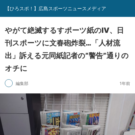
【ひろスポ！】広島スポーツニュースメディア
やがて絶滅するすポーツ紙のⅣ、日
刊スポーツに文春砲炸裂…「人材流
出」訴える元同紙記者の”警告”通りの
オチに
編集部
1年前