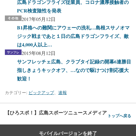
広島ドラゴンフライズ従業員、コロナ濃厚接触者の
PCR検査陰性を発表
2017年05月12日
B1昇格への難関にアウェーの洗礼…島根スサノオマ
ジック戦まであと１日の広島ドラゴンフライズ、敵
は4,000人以上…
2015年08月12日
サンフレッチェ広島、クラブタイ記録の開幕6連勝目
指しきょうキックオフ、…なので駆けつけ割応援大
歓迎！
カテゴリー:
ピックアップ
、
速報
【ひろスポ！】広島スポーツニュースメディア
トップへ戻る
モバイルバージョンを終了