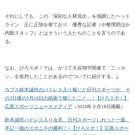
それにしても、この「深刻な人材流出」を強調したヘッド
ライン、正に正鵠を射ており、優秀な記者（や整理部ほか
内勤スタッフ）とはそういう人たちのことを言うのであ
る。
なお、ひろスポ！では、かつて大谷翔平関連で「ニッカ
ン」を批判したことがあるのでついでに紹介する。↓
カブス鈴木誠也のパドレス入り報じた日刊スポーツが、そ
の3日後の3月18日の紙面で報じたこと… | 【ひろスポ！】
広島スポーツニュースメディア
（2024年３月18日掲載）
鈴木誠也パドレス入り会見、日刊スポーツしれっと一面、
手記一面のスポニチの勝利！ | 【ひろスポ！】広島スポー