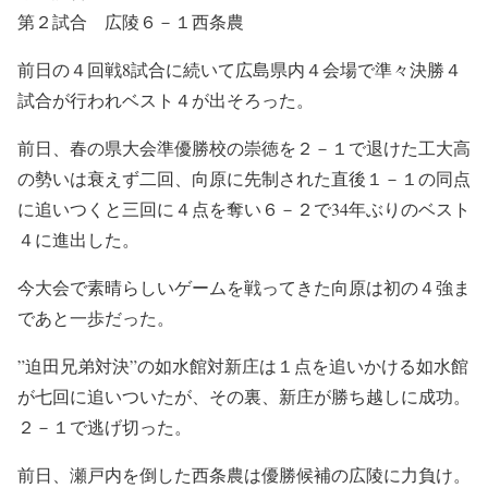
第２試合 広陵６－１西条農
前日の４回戦8試合に続いて広島県内４会場で準々決勝４
試合が行われベスト４が出そろった。
前日、春の県大会準優勝校の崇徳を２－１で退けた工大高
の勢いは衰えず二回、向原に先制された直後１－１の同点
に追いつくと三回に４点を奪い６－２で34年ぶりのベスト
４に進出した。
今大会で素晴らしいゲームを戦ってきた向原は初の４強ま
であと一歩だった。
”迫田兄弟対決”の如水館対新庄は１点を追いかける如水館
が七回に追いついたが、その裏、新庄が勝ち越しに成功。
２－１で逃げ切った。
前日、瀬戸内を倒した西条農は優勝候補の広陵に力負け。