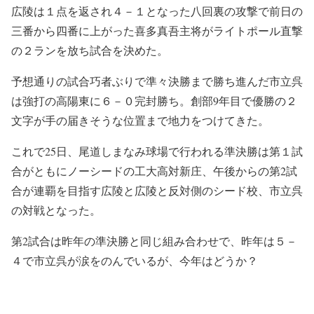
広陵は１点を返され４－１となった八回裏の攻撃で前日の
三番から四番に上がった喜多真吾主将がライトポール直撃
の２ランを放ち試合を決めた。
予想通りの試合巧者ぶりで準々決勝まで勝ち進んだ市立呉
は強打の高陽東に６－０完封勝ち。創部9年目で優勝の２
文字が手の届きそうな位置まで地力をつけてきた。
これで25日、尾道しまなみ球場で行われる準決勝は第１試
合がともにノーシードの工大高対新庄、午後からの第2試
合が連覇を目指す広陵と広陵と反対側のシード校、市立呉
の対戦となった。
第2試合は昨年の準決勝と同じ組み合わせで、昨年は５－
４で市立呉が涙をのんでいるが、今年はどうか？