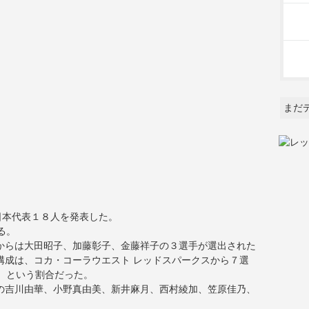
まだ
日本代表１８人を発表した。
める。
からは大田昭子、加藤彰子、金藤祥子の３選手が選出された
構成は、コカ・コーラウエスト レッドスパークスから７選
５選手、という割合だった。
の吉川由華、小野真由美、新井麻月、西村綾加、笠原佳乃、