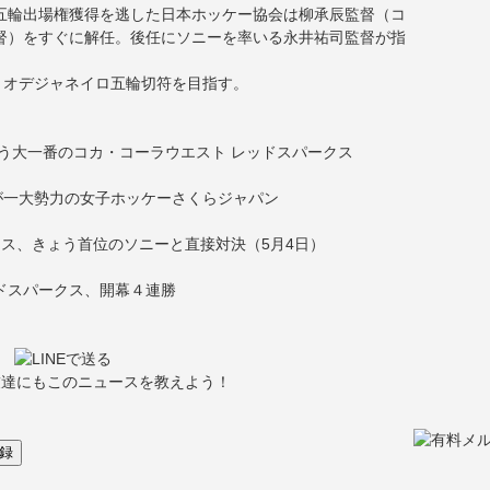
五輪出場権獲得を逃した日本ホッケー協会は柳承辰監督（コ
督）をすぐに解任。後任にソニーを率いる永井祐司監督が指
リオデジャネイロ五輪切符を目指す。
う大一番のコカ・コーラウエスト レッドスパークス
が一大勢力の女子ホッケーさくらジャパン
クス、きょう首位のソニーと直接対決（5月4日）
ドスパークス、開幕４連勝
友達にもこのニュースを教えよう！