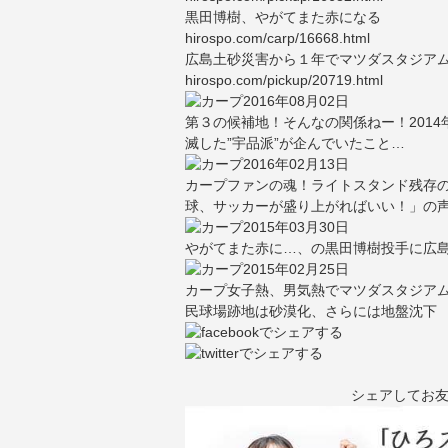
黒田博樹、やがてまた赤になる
hirospo.com/carp/16668.html
広島土砂災害から１年でマツダスタジア
hirospo.com/pickup/20719.html
2016年08月02日
第３の候補地！そんなの関係ねー！2014
滅した”宇品派”が企んでいたこと…
2016年02月13日
カープファンの魂！ライトスタンド残存
球、サッカーが盛り上がればいい！」の
2015年03月30日
やがてまた赤に…、の黒田博樹投手に広島
2015年02月25日
カープ女子熱、男気熱でマツダスタジアム
民球場跡地は砂漠化、さらには地盤沈下
シェアしてお