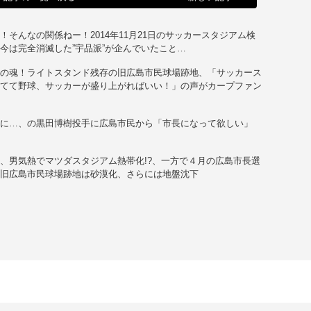
！そんなの関係ねー！2014年11月21日のサッカースタジアム検
今は完全消滅した”宇品派”が企んでいたこと…
ンの魂！ライトスタンド残存の旧広島市民球場跡地、「サッカース
建てて野球、サッカーが盛り上がればいい！」の声がカープファン
る
赤に…、の黒田博樹投手に広島市民から「市長になって欲しい」
、男気熱でマツダスタジアム熱帯化!?、一方で４月の広島市長選
つ旧広島市民球場跡地は砂漠化、さらには地盤沈下