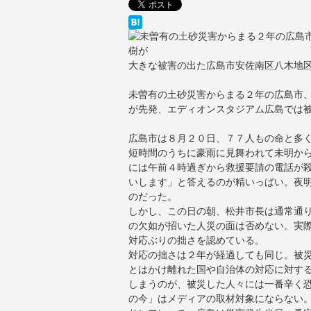
大きな被害の出た広島市安佐南区八木地
未曽有の土砂災害からまる２年の広島市
が先発、エディオンスタジアム広島では
広島市は８月２０日、７７人もの命と多
短時間のうちに豪雨に見舞われて未明か
には午前４時過ぎから救援要請の電話が
いします」と答えるのが精いっぱい。夜
のだった。
しかし、この日の朝、松井市長は通常通
の欠如が招いた人災の面は否めない。実
対応ぶりの拙さを認めている。
対応の拙さは２年が経過しても同じ。被
とはかけ離れた国や自治体の対応に対す
しまうのが、被災した人々には一番辛く
の今」はメディアの取材対象にならない