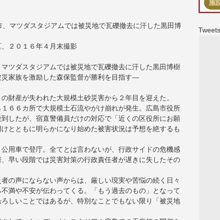
Tweets
区、２０１６年４月末撮影
、マツダスタジアムでは被災地で瓦礫撤去に汗した黒田博樹
被災家族を激励した森保監督が勝利を目指す―
くの財産が失われた大規模土砂災害から２年目を迎えた。
ら１６６カ所で大規模土石流やがけ崩れが発生。広島市役所
殺到したが、宿直警備員だけの対応で「近くの区役所にお願
明けとともに明らかになり始めた被害状況は予想を絶するも
り公用車で登庁。全てとは言わないが、行政サイドの危機感
際、早い段階では災害対策の行政責任者が遅きに失したその
災者の声にならない声からは、厳しい現実や苦悩の続く日々
る不満や不安が伝わってくる。「もう過去のもの」となって
恐ろしいことではあるが、特別なことでもない限り「被災地
。