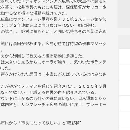
定されていたエディオンスタジアム広島での天皇杯の開催を
金を募り、松井市長のもとにも届け、森保監督がサッカー少
激励するなど様々な活動を続けてきた。
ム広島にヴァンフォーレ甲府を迎えＪ１第２ステージ第９節
ンシップ２年連続進出に向け負けられない一戦に臨む。
日の試合…、絶対に勝ちたい」と強い気持ちその言葉に込め
ト戦には黒田が登板する。広島が勝てば待望の優勝マジック
る。
リカから帰国して被災地の復旧活動に参加した。
体は大きいし見るからにオーラが漂う…。気づいたボランテ
影した。
と声をかけられた黒田は「本当にがんばっているのはみなさ
ったがやがてメディアを通じて紹介された。２０１５年３月
になって欲しい」と訴える住民の声も紹介されている。
マウンドに上がるのも何かの縁に違いない。日米通算２００
投球内容と、サンフレッチェ広島の戦いに注目。プレーボー
市民から「市長になって欲しい」と”嘆願状”