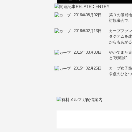
2016年08月02日
第３の候補地
討協議会で、
2016年02月13日
カープファ
タジアムを
からもあが
2015年03月30日
やがてまた
と”嘆願状”
2015年02月25日
カープ女子熱
争点のひと