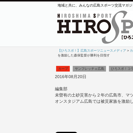
地域と共に、みんなの広島スポーツ交流マガジ
【ひろスポ！】広島スポーツニュースメディア
>
カ
を激励した森保監督が勝利を目指す
カープ
サンフレッチェ広島
ひろスポ！コ
2016年08月20日
編集部
未曽有の土砂災害から２年の広島市、マ
オンスタジアム広島では被災家族を激励