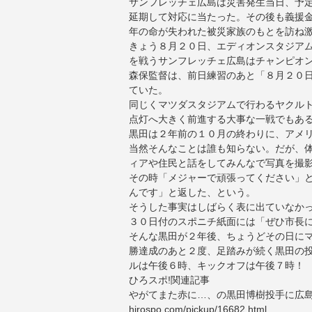
サンフレッチェ広島は災害発生当日、予
延期して対応に当たった。その後も義援
年の命が失われた被災家族のもとを訪ね
きょう８月２０日、エディオンスタジア
を戦うサンフレッチェ広島はチャンピオ
森保監督は、前日練習のあと「８月２０
ていた。
同じくマツダスタジアムで行わるヤクル
点灯へ大きく前進する大事な一戦でもあ
黒田は２年前の１０月の終わりに、アメ
当然そんなことは誰も知らない。だが、
ィアや住民と話をしてみんなで写真を撮
その時「メジャーで頑張ってください」
んです」と返した、という。
そうした事実はしばらく表に出ていなか
３０日付のスポニチ紙面には「ぜひ市長
そんな黒田が２年後、ちょうどその日に
勝達成のあと２度、足踏みが続く黒田の
ルは午後６時、キックオフは午後７時！
ひろスポ!関連記事
やがてまた赤に…、の黒田博樹投手に広島
hirospo.com/pickup/16682.html