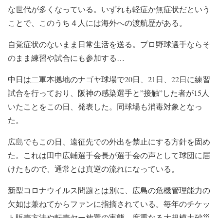
な世代が多くなっている。いずれも軽症か無症状だという
ことで、このうち４人には海外への渡航歴がある。
自覚症状のないまま日常生活を送る。プロ野球選手ならそ
のまま練習や試合にも参加する…
中日は二軍本拠地のナゴヤ球場で20日、21日、22日に練習
試合を行っており、阪神の感染選手と”接触”した者が15人
いたことをこの日、発表した。同球場も消毒対象となっ
た。
広島でもこの日、遠征先での外出を禁止にする方針を固め
た。これは田中広輔選手会長が選手会の声として球団に届
けたもので、通常とは真逆の流れになっている。
新型コロナウイルス問題とは別に、広島の危機管理能力の
欠如は兼ねてからファンに指摘されている。毎年のチケッ
ト販売方法や転売ヤー放置の実態、度重なる大規模土砂災