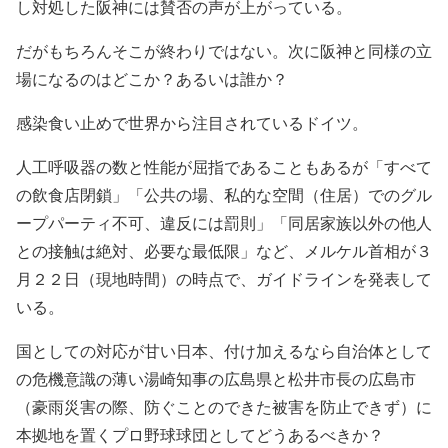
し対処した阪神には賛否の声が上がっている。
だがもちろんそこが終わりではない。次に阪神と同様の立
場になるのはどこか？あるいは誰か？
感染食い止めで世界から注目されているドイツ。
人工呼吸器の数と性能が屈指であることもあるが「すべて
の飲食店閉鎖」「公共の場、私的な空間（住居）でのグル
ープパーティ不可、違反には罰則」「同居家族以外の他人
との接触は絶対、必要な最低限」など、メルケル首相が３
月２２日（現地時間）の時点で、ガイドラインを発表して
いる。
国としての対応が甘い日本、付け加えるなら自治体として
の危機意識の薄い湯崎知事の広島県と松井市長の広島市
（豪雨災害の際、防ぐことのできた被害を防止できず）に
本拠地を置くプロ野球球団としてどうあるべきか？