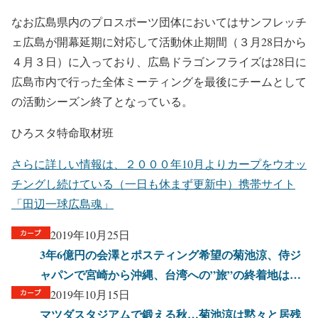
なお広島県内のプロスポーツ団体においてはサンフレッチ
ェ広島が開幕延期に対応して活動休止期間（３月28日から
４月３日）に入っており、広島ドラゴンフライズは28日に
広島市内で行った全体ミーティングを最後にチームとして
の活動シーズン終了となっている。
ひろスタ特命取材班
さらに詳しい情報は、２０００年10月よりカープをウオッ
チングし続けている（一日も休まず更新中）携帯サイト
「田辺一球広島魂」
2019年10月25日
3年6億円の会澤とポスティング希望の菊池涼、侍ジ
ャパンで宮崎から沖縄、台湾への”旅”の終着地は…
2019年10月15日
マツダスタジアムで鍛える秋…菊池涼は黙々と居残