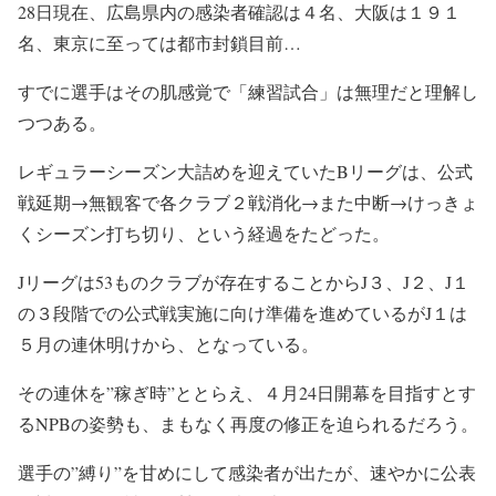
28日現在、広島県内の感染者確認は４名、大阪は１９１
名、東京に至っては都市封鎖目前…
すでに選手はその肌感覚で「練習試合」は無理だと理解し
つつある。
レギュラーシーズン大詰めを迎えていたBリーグは、公式
戦延期→無観客で各クラブ２戦消化→また中断→けっきょ
くシーズン打ち切り、という経過をたどった。
Jリーグは53ものクラブが存在することからJ３、J２、J１
の３段階での公式戦実施に向け準備を進めているがJ１は
５月の連休明けから、となっている。
その連休を”稼ぎ時”ととらえ、４月24日開幕を目指すとす
るNPBの姿勢も、まもなく再度の修正を迫られるだろう。
選手の”縛り”を甘めにして感染者が出たが、速やかに公表