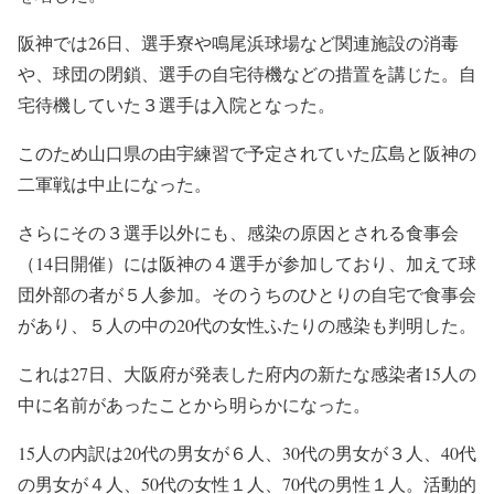
阪神では26日、選手寮や鳴尾浜球場など関連施設の消毒
や、球団の閉鎖、選手の自宅待機などの措置を講じた。自
宅待機していた３選手は入院となった。
このため山口県の由宇練習で予定されていた広島と阪神の
二軍戦は中止になった。
さらにその３選手以外にも、感染の原因とされる食事会
（14日開催）には阪神の４選手が参加しており、加えて球
団外部の者が５人参加。そのうちのひとりの自宅で食事会
があり、５人の中の20代の女性ふたりの感染も判明した。
これは27日、大阪府が発表した府内の新たな感染者15人の
中に名前があったことから明らかになった。
15人の内訳は20代の男女が６人、30代の男女が３人、40代
の男女が４人、50代の女性１人、70代の男性１人。活動的