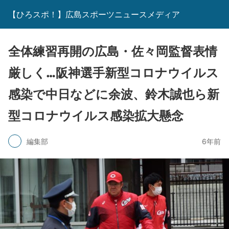
【ひろスポ！】広島スポーツニュースメディア
全体練習再開の広島・佐々岡監督表情
厳しく…阪神選手新型コロナウイルス
感染で中日などに余波、鈴木誠也ら新
型コロナウイルス感染拡大懸念
編集部
6年前