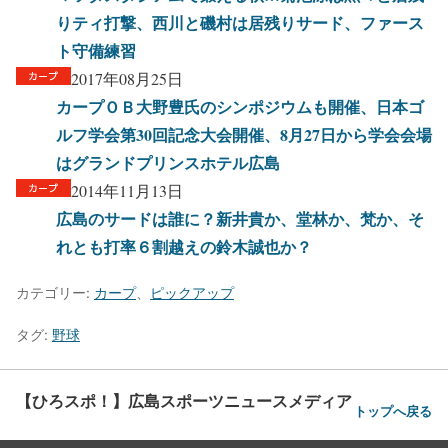
りティ打撃、西川と磯村は居残りサード、ファース
ト守備練習
2017年08月25日
カープＯＢ大野豊氏のシンポジウムも開催、日本ゴ
ルフ学会第30回記念大会開催、8月27日から学会会場
はグランドプリンスホテル広島
2014年11月13日
広島のサードは誰に？新井貴か、堂林か、梵か、そ
れとも打率６割越えの鈴木誠也か？
カテゴリー:
カープ
、
ピックアップ
タグ:
野球
【ひろスポ！】広島スポーツニュースメディア
トップへ戻る