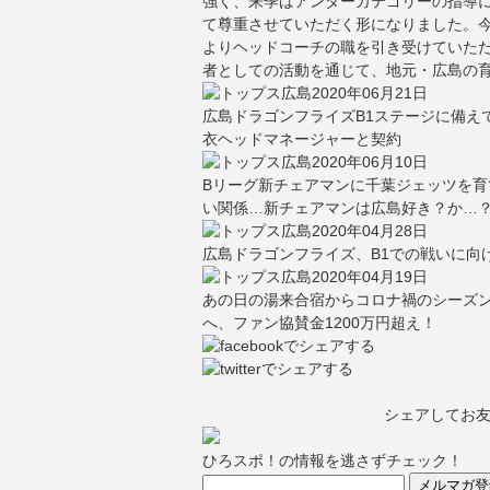
強く、来季はアンダーカテゴリーの指導
て尊重させていただく形になりました。
よりヘッドコーチの職を引き受けていただ
者としての活動を通じて、地元・広島の
2020年06月21日
広島ドラゴンフライズB1ステージに備え
衣ヘッドマネージャーと契約
2020年06月10日
Bリーグ新チェアマンに千葉ジェッツを
い関係…新チェアマンは広島好き？か…
2020年04月28日
広島ドラゴンフライズ、B1での戦いに向
2020年04月19日
あの日の湯来合宿からコロナ禍のシーズン
へ、ファン協賛金1200万円超え！
シェアしてお
ひろスポ！の情報を逃さずチェック！