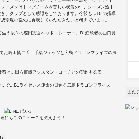
に専念したいという尺野ヘッドコーチの意志を、クラブとし
今シーズンはトップチームが苦しい状況の中、シーズン途中
き、クラブとして感謝をしております。今後も U15 の指導
育成環境の強化に貢献していただきたいと考えています。
て生え抜きの森田憲吾ヘッドトレーナー、B1経験者の山口眞
育てた島田慎二氏、千葉ジェッツと広島ドラゴンフライズの深
？
け着々…田方慎哉アシスタントコーチとの契約も発表
まで…B1ライセンス運命の日迫る広島ドラゴンフライズ
まだ
友達にもこのニュースを教えよう！