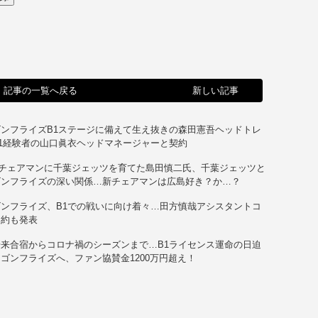
記事の一覧へ戻る
新しい記事
ンフライズB1ステージに備えて生え抜きの森田憲吾ヘッドトレ
1経験者の山口眞衣ヘッドマネージャーと契約
チェアマンに千葉ジェッツを育てた島田慎二氏、千葉ジェッツと
ゴンフライズの深い関係…新チェアマンは広島好き？か…？
ンフライズ、B1での戦いに向け着々…田方慎哉アシスタントコ
契約も発表
来合宿からコロナ禍のシーズンまで…B1ライセンス運命の日迫
ゴンフライズへ、ファン協賛金1200万円超え！