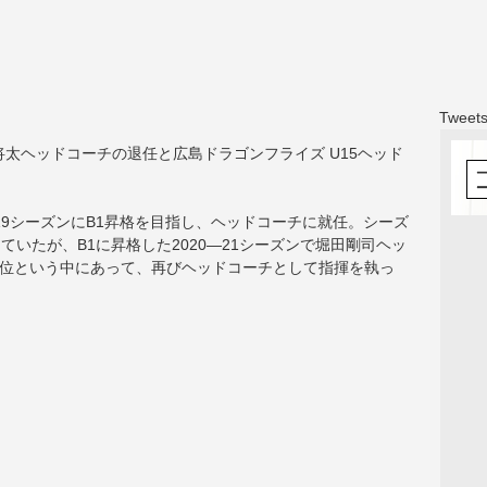
Tweets
将太ヘッドコーチの退任と広島ドラゴンフライズ U15ヘッド
19シーズンにB1昇格を目指し、ヘッドコーチに就任。シーズ
ていたが、B1に昇格した2020―21シーズンで堀田剛司ヘッ
下位という中にあって、再びヘッドコーチとして指揮を執っ