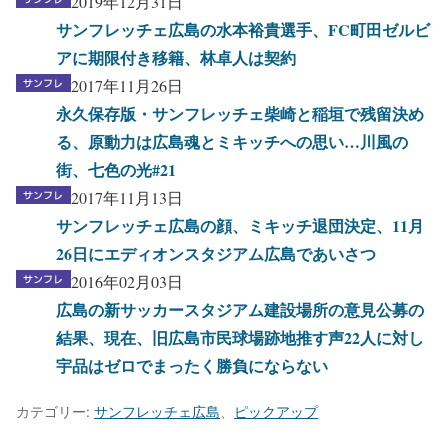
2019年12月31日
サンフレッチェ広島の水本裕貴選手、FC町田ゼルビ
アに期限付き移籍、林卓人は契約
2017年11月26日
永久保存版・サンフレッチェ柴崎と稲垣で残留決め
る、原動力は広島魂とミキッチへの思い…川風の
街、七色の光#21
2017年11月13日
サンフレッチェ広島の顔、ミキッチ退団決定、11月
26日にエディオンスタジアム広島であいさつ
2016年02月03日
広島の新サッカースタジアム建設場所の意見公募の
結果、現在、旧広島市民球場跡地推す声22人に対し
宇品はゼロでまったく勝負にならない
カテゴリー:
サンフレッチェ広島
、
ピックアップ