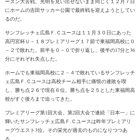
ーズン大苦戦、光明を見い出せないまま同じく１２月７日
にホームの吉田サッカー公園で最終戦を迎えようとしてい
るのだ。
サンフレッチェ広島Ｆ.Ｃユースは１１月３０日にあった
高円宮杯Ｕ－１８プレミアリーグ１７節で東福岡高校に０
－２で敗れた。前半を０－０で折り返し、後半の17分と36
分にそれぞれ失点した。
ホームでも東福岡高校に２－４で敗れているサンフレッチ
ェ広島Ｆ.Ｃユースは高校チーム相手に痛恨の連敗を喫
し、勝ち点２６で現在６位。勝ち点を２５とした東福岡高
校がすぐ後ろまで迫ってきた。
プレミアリーグ第1回大会、第2回大会で連続「日本一」に
輝いたサンフレッチェ広島Ｆ.Ｃユースは昨年プレミアリ
ーグウエスト3位。その栄光が過去のものになりつつあ
る。