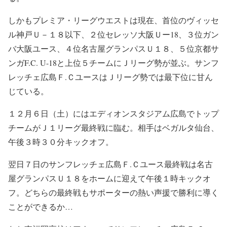
しかもプレミア・リーグウエストは現在、首位のヴィッセ
ル神戸Ｕ－１８以下、２位セレッソ大阪Ｕー18、３位ガン
バ大阪ユース、４位名古屋グランパスＵ１８、５位京都サ
ンガF.C. U-18と上位５チームにＪリーグ勢が並ぶ。サンフ
レッチェ広島Ｆ.ＣユースはＪリーグ勢では最下位に甘ん
じている。
１２月６日（土）にはエディオンスタジアム広島でトップ
チームがＪ１リーグ最終戦に臨む。相手はベガルタ仙台、
午後３時３０分キックオフ。
翌日７日のサンフレッチェ広島Ｆ.Ｃユース最終戦は名古
屋グランパスＵ１８をホームに迎えて午後１時キックオ
フ。どちらの最終戦もサポーターの熱い声援で勝利に導く
ことができるか…