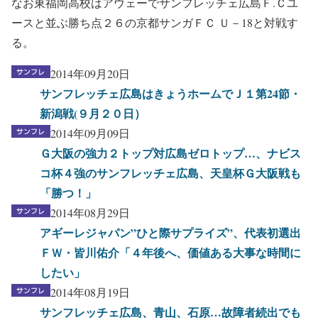
なお東福岡高校はアウェーでサンフレッチェ広島Ｆ.Ｃユ
ースと並ぶ勝ち点２６の京都サンガＦＣ Ｕ－18と対戦す
る。
2014年09月20日
サンフレッチェ広島はきょうホームでＪ１第24節・
新潟戦(９月２０日）
2014年09月09日
Ｇ大阪の強力２トップ対広島ゼロトップ…、ナビス
コ杯４強のサンフレッチェ広島、天皇杯Ｇ大阪戦も
「勝つ！」
2014年08月29日
アギーレジャパン”ひと際サプライズ”、代表初選出
ＦＷ・皆川佑介「４年後へ、価値ある大事な時間に
したい」
2014年08月19日
サンフレッチェ広島、青山、石原…故障者続出でも