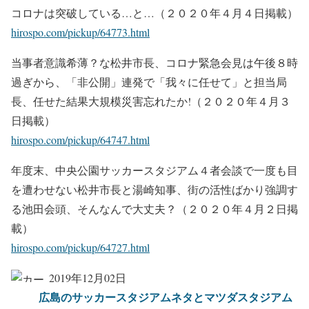
コロナは突破している…と…（２０２０年４月４日掲載）
hirospo.com/pickup/64773.html
当事者意識希薄？な松井市長、コロナ緊急会見は午後８時
過ぎから、「非公開」連発で「我々に任せて」と担当局
長、任せた結果大規模災害忘れたか!（２０２０年４月３
日掲載）
hirospo.com/pickup/64747.html
年度末、中央公園サッカースタジアム４者会談で一度も目
を遭わせない松井市長と湯崎知事、街の活性ばかり強調す
る池田会頭、そんなんで大丈夫？（２０２０年４月２日掲
載）
hirospo.com/pickup/64727.html
2019年12月02日
広島のサッカースタジアムネタとマツダスタジアム