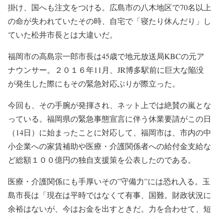
掛け、国へも注文をつける。広島市の八木地区で70名以上
の命が失われていたその時、自宅で「寝たり休んだり」し
ていた松井市長とは大違いだ。
福岡市の高島宗一郎市長は45歳で地元放送局KBCの元ア
ナウンサー。２０１６年11月、JR博多駅前に巨大な陥没
が発生した際にもその緊急対応ぶりが際立った。
今回も、その手腕が発揮され、ネット上では絶賛の嵐とな
っている。福岡県の緊急事態宣言に伴う休業要請がこの日
（14日）に始まったことに対応して、福岡市は、市内の中
小企業への家賃補助や医療・介護関係者への給付金支給な
ど総額１００億円の独自支援策を公表したのである。
医療・介護関係にも手厚いその”守備力”には恐れ入る。玉
島市長は「現在は平時ではなくて有事、国難。財政状況に
余裕はないが、今はお金を出すときだ。力を合わせて、短