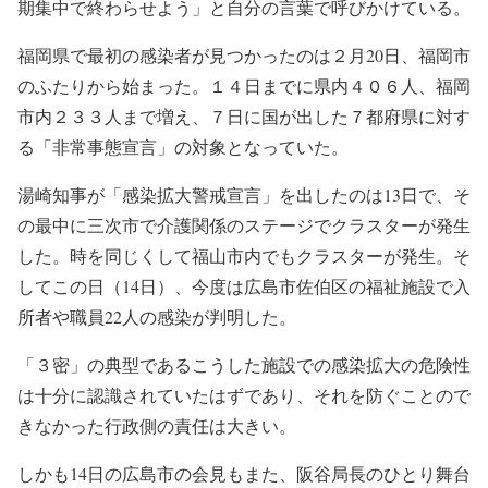
期集中で終わらせよう」と自分の言葉で呼びかけている。
福岡県で最初の感染者が見つかったのは２月20日、福岡市
のふたりから始まった。１４日までに県内４０６人、福岡
市内２３３人まで増え、７日に国が出した７都府県に対す
る「非常事態宣言」の対象となっていた。
湯崎知事が「感染拡大警戒宣言」を出したのは13日で、そ
の最中に三次市で介護関係のステージでクラスターが発生
した。時を同じくして福山市内でもクラスターが発生。そ
してこの日（14日）、今度は広島市佐伯区の福祉施設で入
所者や職員22人の感染が判明した。
「３密」の典型であるこうした施設での感染拡大の危険性
は十分に認識されていたはずであり、それを防ぐことので
きなかった行政側の責任は大きい。
しかも14日の広島市の会見もまた、阪谷局長のひとり舞台