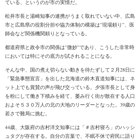
ている、というのが市の実情だ。
松井市長と湯崎知事の連携がうまく取れていない中、広島
市と広島県の役割分担や協力体制の構築は”現場頼り”、医
師会など関係機関頼りとなっている。
都道府県と政令市の関係は”微妙”であり、こうした非常時
においては特にその底力が試されることになる。
そんな中、国の煮え切らない動きを待たずして２月28日に
「緊急事態宣言」を出した北海道の鈴木直道知事には、ネ
ット上でも賞賛の声が飛び交っている。夕張市長として身
を粉にして働き下積みを経て、萎み行く街が散在する人口
およそ５３０万人の北の大地のリーダーとなった。39歳の
若さで難局に挑む。
44歳、大阪府の吉村洋文知事には「＃吉村寝ろ」のハッシ
ュタグが存在する。自分の言葉で、不眠不休で府民に語り