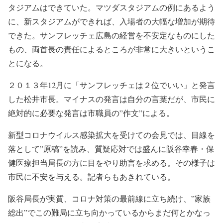
タジアムはできていた。マツダスタジアムの例にあるよう
に、新スタジアムができれば、入場者の大幅な増加が期待
できた。サンフレッチェ広島の経営を不安定なものにした
もの、両首長の責任によるところが非常に大きいというこ
とになる。
２０１３年12月に「サンフレッチェは２位でいい」と発言
した松井市長。マイナスの発言は自分の言葉だが、市民に
絶対的に必要な発言は市職員の”作文”による。
新型コロナウイルス感染拡大を受けての会見では、目線を
落として”原稿”を読み、質疑応対では盛んに阪谷幸春・保
健医療担当局長の方に目をやり助言を求める。その様子は
市民に不安を与える。記者らもあきれている。
阪谷局長が実質、コロナ対策の最前線に立ち続け、”家族
総出”でこの難局に立ち向かっているからまだ何とかなっ