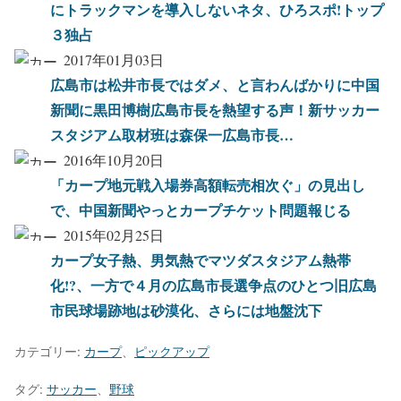
にトラックマンを導入しないネタ、ひろスポ!トップ
３独占
2017年01月03日
広島市は松井市長ではダメ、と言わんばかりに中国
新聞に黒田博樹広島市長を熱望する声！新サッカー
スタジアム取材班は森保一広島市長…
2016年10月20日
「カープ地元戦入場券高額転売相次ぐ」の見出し
で、中国新聞やっとカープチケット問題報じる
2015年02月25日
カープ女子熱、男気熱でマツダスタジアム熱帯
化!?、一方で４月の広島市長選争点のひとつ旧広島
市民球場跡地は砂漠化、さらには地盤沈下
カテゴリー:
カープ
、
ピックアップ
タグ:
サッカー
、
野球