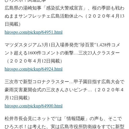
広島県の湯崎知事「感染拡大警戒宣言」、桜の季節も戦わ
ぬままサンフレッチェ広島活動休止へ（２０２０年４月13
日掲載）
hirospo.com/pickup/64951.html
マツダスタジアム3月1日入場券発売”珍百景”1,428件コメ
ント超える1600件コメントの衝撃…三次23人クラスター
（２０２０年４月12日掲載）
hirospo.com/pickup/64924.html
三次市で新型コロナクラスター…甲子園目指す広島大会で
豪雨災害夏開会式の三次きんさいピンチ…（２０２０年４
月12日掲載）
hirospo.com/pickup/64900.html
松井市長会見にネットで”は「情報隠蔽」の声も、そこで
ひろスポ！は考えた、実は広島市役所防衛線をすでに新型