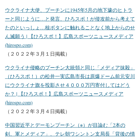
ウクライナ大使、プーチンに1945年5月の地下壕のヒトラ
ーと同じように…と発言、ひろスポ！が侵攻前から考えて
たのといっしょ…核ボタンに触れることなく地上からのせ
ん滅願う | 【ひろスポ！】広島スポーツニュースメディア
(hirospo.com)
（２０２２年３月１日掲載）
ウクライナ侵略のプーチン大統領と同じ「メディア抹殺」
（ひろスポ！）の松井一実広島市長は原爆ドーム前元安川
にウクライナ旗を投影させ４０００万円寄付してはどう
か？ | 【ひろスポ！】広島スポーツニュースメディア
(hirospo.com)
（２０２２年３月４日掲載）
中国習近平とデーモンプーチン（※）が目論む「2本の
剣、軍とメディア」、テレ朝ワシントン支局長「背後の情