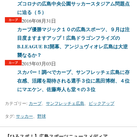
ズコロナの広島中央公園サッカースタジアム問題点
に迫る（５）
2016年08月31日
カープ優勝マジック１０の広島スポーツ、９月は注
目度ますますアップ！広島ドラゴンフライズの
B.LEAGUE B2開幕、アンジュヴィオレ広島は大逆
襲なるか？
2015年03月03日
スカパー！調べでカープ、サンフレッチェ広島に存
在感、活躍を期待される選手３位に黒田博樹、４位
にマエケン、佐藤寿人も堂々の３位
カテゴリー:
カープ
、
サンフレッチェ広島
、
ピックアップ
タグ:
サッカー
、
野球
【ひろスポ！】広島スポーツニュースメディア