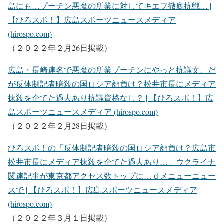
島にも…プーチン悪魔の所業に対してキエフ徹底抗戦… |
【ひろスポ！】広島スポーツニュースメディア
(hirospo.com)
（２０２２年２月26日掲載）
広島・長崎連名で悪魔の所業プーチンにやっと抗議文、だ
が反体制記者暗殺の国ロシア顔負け？松井市長にメディア
抹殺を企てた過去あり抗議資格なし？ | 【ひろスポ！】広
島スポーツニュースメディア (hirospo.com)
（２０２２年２月28日掲載）
ひろスポ！の「反体制記者暗殺の国ロシア顔負け？広島市
松井市長にメディア抹殺を企てた過去あり…」ウクライナ
関連記事が東京都アクセス数トップに…ｄメニューニュー
スで | 【ひろスポ！】広島スポーツニュースメディア
(hirospo.com)
（２０２２年３月１日掲載）