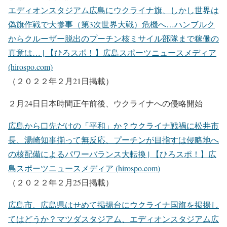
エディオンスタジアム広島にウクライナ旗、しかし世界は
偽旗作戦で大惨事（第3次世界大戦）危機へ…ハンブルク
からクルーザー脱出のプーチン核ミサイル部隊まで稼働の
真意は… | 【ひろスポ！】広島スポーツニュースメディア
(hirospo.com)
（２０２２年２月21日掲載）
２月24日日本時間正午前後、ウクライナへの侵略開始
広島から口先だけの「平和」か？ウクライナ戦禍に松井市
長、湯崎知事揃って無反応、プーチンが目指すは侵略地へ
の核配備によるパワーバランス大転換 | 【ひろスポ！】広
島スポーツニュースメディア (hirospo.com)
（２０２２年２月25日掲載）
広島市、広島県はせめて掲揚台にウクライナ国旗を掲揚し
てはどうか？マツダスタジアム、エディオンスタジアム広