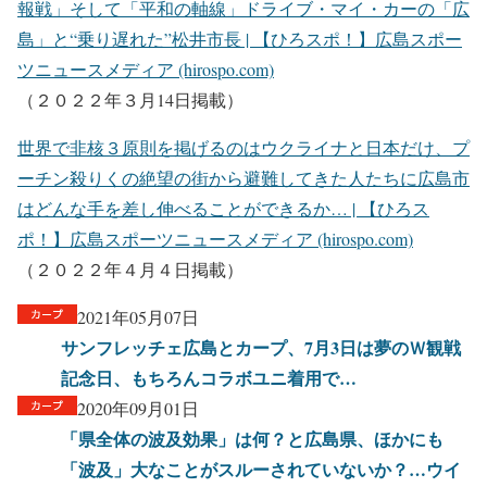
報戦」そして「平和の軸線」ドライブ・マイ・カーの「広
島」と“乗り遅れた”松井市長 | 【ひろスポ！】広島スポー
ツニュースメディア (hirospo.com)
（２０２２年３月14日掲載）
世界で非核３原則を掲げるのはウクライナと日本だけ、プ
ーチン殺りくの絶望の街から避難してきた人たちに広島市
はどんな手を差し伸べることができるか… | 【ひろス
ポ！】広島スポーツニュースメディア (hirospo.com)
（２０２２年４月４日掲載）
2021年05月07日
サンフレッチェ広島とカープ、7月3日は夢のＷ観戦
記念日、もちろんコラボユニ着用で…
2020年09月01日
「県全体の波及効果」は何？と広島県、ほかにも
「波及」大なことがスルーされていないか？…ウイ